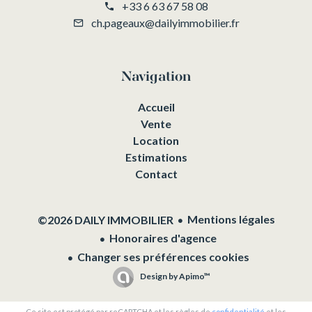
+33 6 63 67 58 08
ch.pageaux@dailyimmobilier.fr
Navigation
Accueil
Vente
Location
Estimations
Contact
Mentions légales
©2026 DAILY IMMOBILIER
Honoraires d'agence
Changer ses préférences cookies
Design by
Apimo™
Ce site est protégé par reCAPTCHA et les règles de
confidentialité
et les