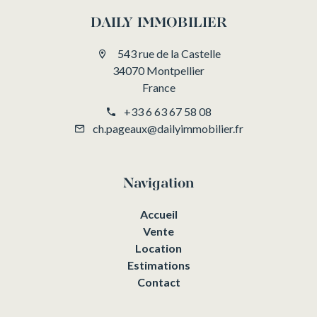
DAILY IMMOBILIER
543 rue de la Castelle
34070 Montpellier
France
+33 6 63 67 58 08
ch.pageaux@dailyimmobilier.fr
Navigation
Accueil
Vente
Location
Estimations
Contact