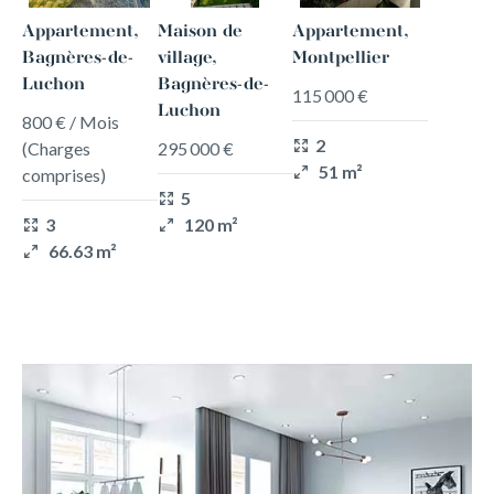
Appartement,
Maison de
Appartement,
Bagnères-de-
village,
Montpellier
Luchon
Bagnères-de-
115 000 €
Luchon
800 € / Mois
2
(Charges
295 000 €
51 m²
comprises)
5
3
120 m²
66.63 m²