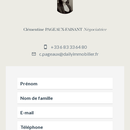
Clémentine PAGEAUX-FAISANT
Négociatrice
+33 6 83 33 64 80
c.pageaux@dailyimmobilier.fr