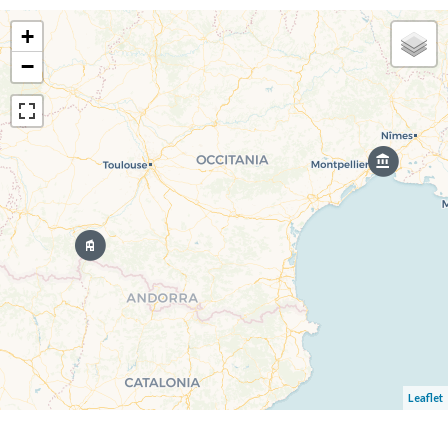
+
−
Leaflet