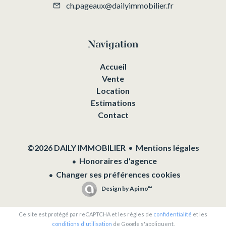
ch.pageaux@dailyimmobilier.fr
Navigation
Accueil
Vente
Location
Estimations
Contact
Mentions légales
©2026 DAILY IMMOBILIER
Honoraires d'agence
Changer ses préférences cookies
Design by
Apimo™
Ce site est protégé par reCAPTCHA et les règles de
confidentialité
et les
conditions d'utilisation
de Google s'appliquent.