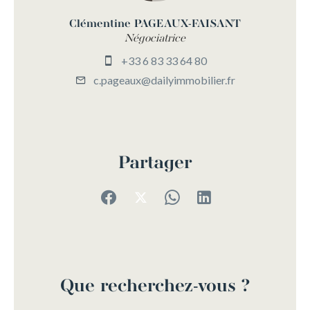
Clémentine PAGEAUX-FAISANT
Négociatrice
+33 6 83 33 64 80
c.pageaux@dailyimmobilier.fr
Partager
Que recherchez-vous ?