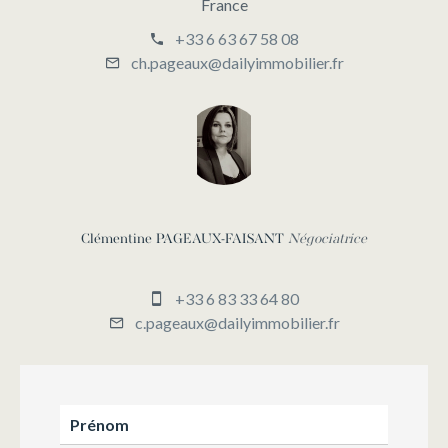
France
+33 6 63 67 58 08
ch.pageaux@dailyimmobilier.fr
Clémentine PAGEAUX-FAISANT
Négociatrice
+33 6 83 33 64 80
c.pageaux@dailyimmobilier.fr