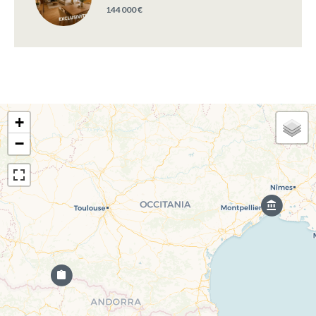
144 000 €
+
−