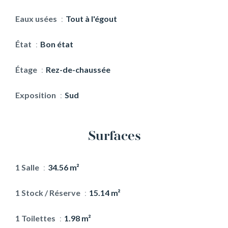
Eaux usées
Tout à l'égout
État
Bon état
Étage
Rez-de-chaussée
Exposition
Sud
Surfaces
1 Salle
34.56 m²
1 Stock / Réserve
15.14 m²
1 Toilettes
1.98 m²