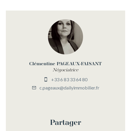
Clémentine PAGEAUX-FAISANT
Négociatrice
+33 6 83 33 64 80
c.pageaux@dailyimmobilier.fr
Partager