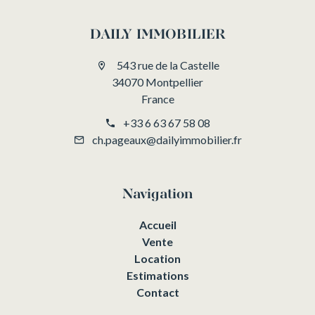
DAILY IMMOBILIER
543 rue de la Castelle
34070 Montpellier
France
+33 6 63 67 58 08
ch.pageaux@dailyimmobilier.fr
Navigation
Accueil
Vente
Location
Estimations
Contact