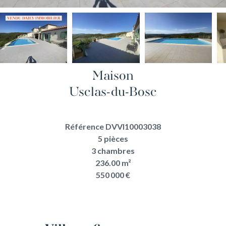
Maison
Usclas-du-Bosc
Référence
DVVI10003038
5 pièces
3 chambres
236.00
m²
550 000 €