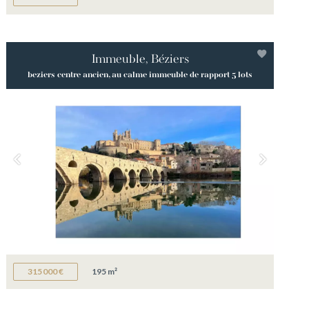
Immeuble, Béziers
beziers centre ancien, au calme immeuble de rapport 5 lots
315 000 €
195 m²