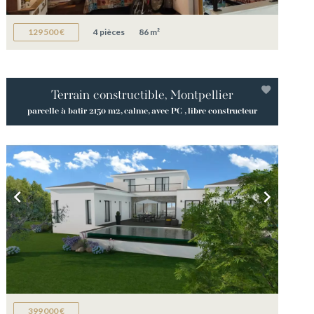
129 500 €
4 pièces
86 m²
Terrain constructible, Montpellier
parcelle à batir 2150 m2, calme, avec PC , libre constructeur
399 000 €