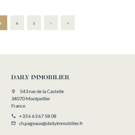
3
4
5
DAILY IMMOBILIER
543 rue de la Castelle
34070 Montpellier
France
+33 6 63 67 58 08
ch.pageaux@dailyimmobilier.fr