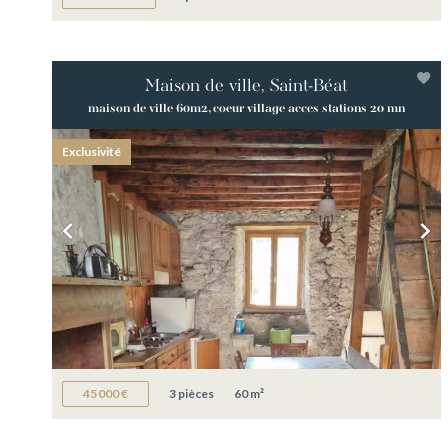
Maison de ville, Saint-Béat
maison de ville 60m2, coeur village acces stations 20 mn
Exclusivité
45 000 €
3 pièces
60 m²