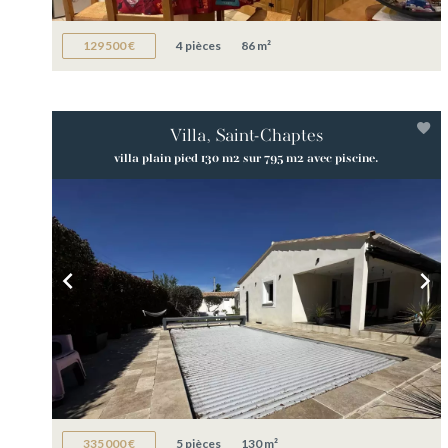
129 500 €
4 pièces
86 m²
Villa, Saint-Chaptes
villa plain pied 130 m2 sur 795 m2 avec piscine.
335 000 €
5 pièces
130 m²