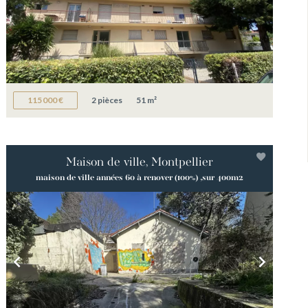
115 000 €
2 pièces
51 m²
Maison de ville, Montpellier
maison de ville années 60 à renover (100%) ,sur 400m2