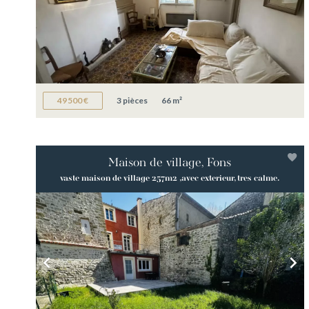
49 500 €
3 pièces
66 m²
Maison de village, Fons
vaste maison de village 257m2 ,avec exterieur, tres calme.