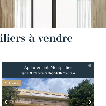
liers à vendre
Appartement, Montpellier
type 2, 51 m2 dernier étage, belle vue , cave
Exclusivité